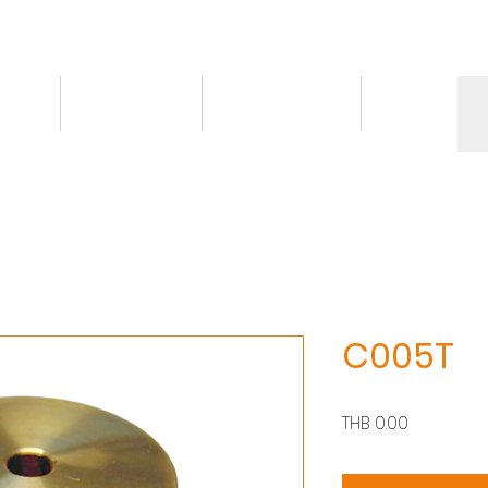
情報
トピックス
お問い合わせ
More
C005T
価
THB 0.00
格