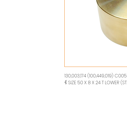
130,003,174 (100,449,019) C005
ร์ SIZE 50 X 8 X 24 T LOWER 