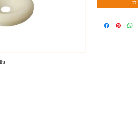
カ
ซิล