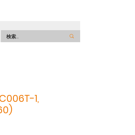
C006T-1,
60)