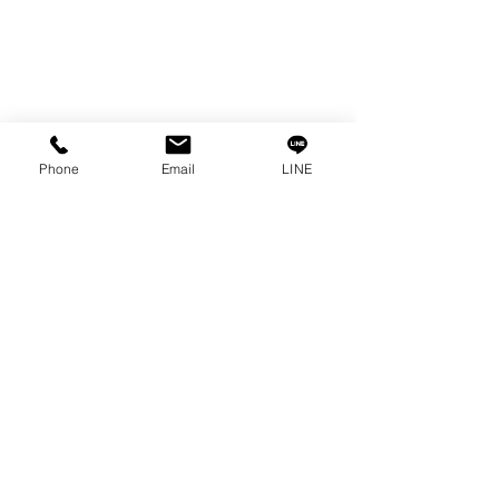
OTHERS INDUSTRIAL TOOLS
情報
私たちの物語
Phone
Email
LINE
接触
プライバシーポリシー
プライバシーに関する声明
ブログ
よくある質問
私たちのソーシャルになりましょう!