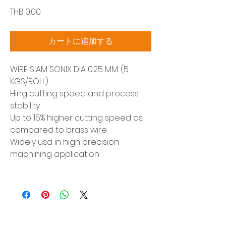
価
THB 0.00
格
カートに追加する
WIRE SIAM SONIX DIA 0.25 MM. (5
KGS/ROLL)
Hing cutting speed and process
stability
Up to 15% higher cutting speed as
compared to brass wire
Widely usd in high precision
machining application