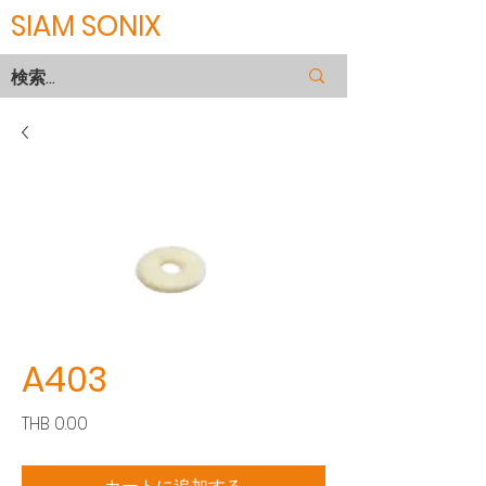
SIAM SONIX
A403
価
THB 0.00
格