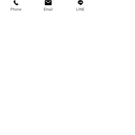
プライバシーポリシー
Phone
Email
LINE
プライバシーに関する声明
ブログ
よくある質問
私たちのソーシャルになりましょう!
0-2315-5559
までお電話でご相談く
ださい
毎週月曜日から金曜日まで 8:30 a.m. - 5:30 p.m.土
曜日から 8:30 a.m. - 12:00 p.m.