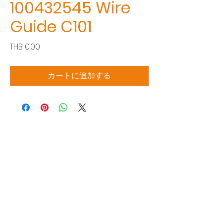
100432545 Wire
Guide C101
価
THB 0.00
格
カートに追加する
Siam Sonic Solution Co., Ltd.
140/40 Moo 12, King Kaew rd, Bang Phli,
Samut Prakan 10540
Tel:
02-315-5559
見積もりを依頼する