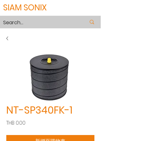
SIAM SONIX
NT-SP340FK-1
價
THB 0.00
格