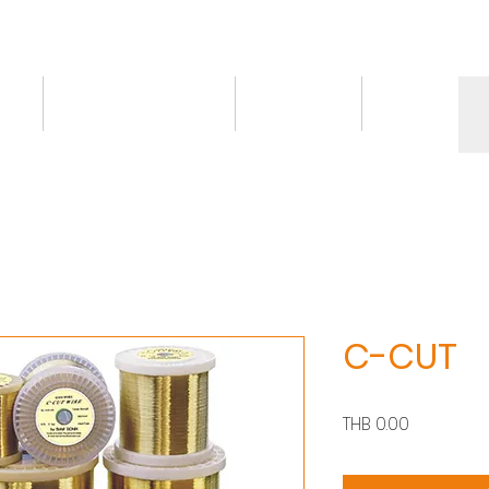
ct
Knowledge/VDO
Contact
More
C-CUT
價
THB 0.00
格