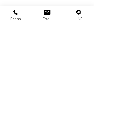
เรื่องราวของเรา
ติดต่อ
Phone
Email
LINE
การคุ้มครองข้อมูลส่วนบุคคล
คำประกาศความเป็นส่วนตัว
บทความ
คำถามที่พบบ่อย
พบกับเราได้ที่
ปรึกษาเราโทร
0-2315-5559
ทุกวันจันทร์ - ศุกร์ ตั้งแต่เวลา 8.30 น. - 17.30 น.
วันเสาร์ ตั้งแต่เวลา 8.30 น. - 12.00 น.