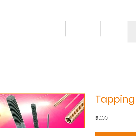
ct
Knowledge/VDO
Contact
More
Tapping 
ราคา
฿0.00