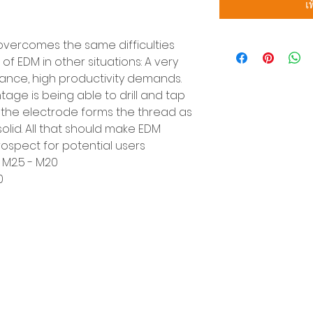
เ
vercomes the same difficulties
 EDM in other situations: A very
erance, high productivity demands.
ge is being able to drill and tap
- the electrode forms the thread as
solid. All that should make EDM
rospect for potential users
M2.5 - M20
0