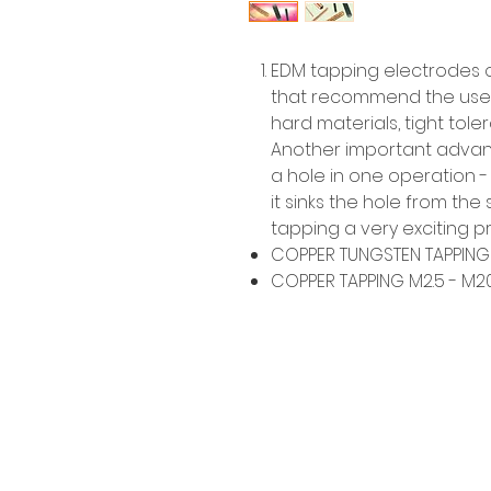
EDM tapping electrodes o
that recommend the use of
hard materials, tight tol
Another important advanta
a hole in one operation 
it sinks the hole from the 
tapping a very exciting p
COPPER TUNGSTEN TAPPING 
COPPER TAPPING M2.5 - M2