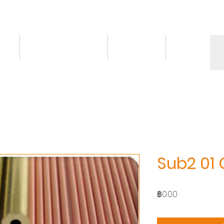
ct
Knowledge/VDO
Contact
More
Sub2 01 
ราคา
฿0.00