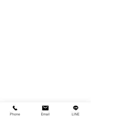
WIRE
FILTER
SPARE PARTS
COPPER TUNGSTEN
TUBE
ION EXCHANGE RESIN
FAGOR DRO.
เครื่องตัดเหล็กไฟฟ้า SANWA
OTHERS INDUSTRIAL TOOLS
ข้อมูล
เรื่องราวของเรา
ติดต่อ
การคุ้มครองข้อมูลส่วนบุคคล
Phone
Email
LINE
คำประกาศความเป็นส่วนตัว
บทความ