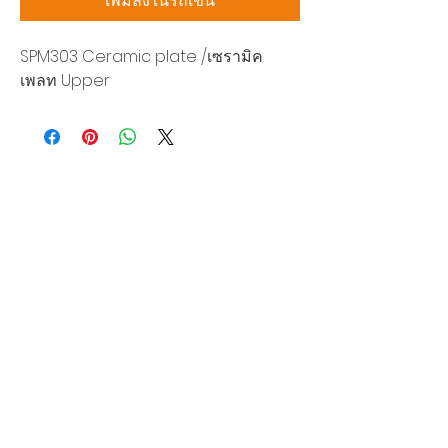
เพิ่มลงในรถเข็น
SPM303 Ceramic plate /เซรามิค
เพลท Upper
บริษัท สยามโซนิกซ์ โซลูชั่น จำกัด
140/40 หมู่ 12 ถนนกิ่งแก้ว ราชาเทวะ
บางพลี สมุทรปราการ 10540
Tel:
0-2315-5559
แจ้งขอใบเสนอราคา
ท่านจะได้ราคาพิเศษสุดคุ้มจากบริการของเรา
ผลิตภัณฑ์