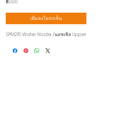
ราคา
฿0.00
เพิ่มลงในรถเข็น
SPM215 Water Nozzle /นอซเซิล Upper
บริษัท สยามโซนิกซ์ โซลูชั่น จำกัด
140/40 หมู่ 12 ถนนกิ่งแก้ว ราชาเทวะ
บางพลี สมุทรปราการ 10540
Tel:
0-2315-5559
แจ้งขอใบเสนอราคา
ท่านจะได้ราคาพิเศษสุดคุ้มจากบริการของเรา