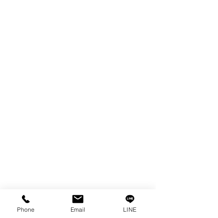
ผลิตภัณฑ์
WIRE
FILTER
SPARE PARTS
COPPER TUNGSTEN
TUBE
ION EXCHANGE RESIN
FAGOR DRO.
เครื่องตัดเหล็กไฟฟ้า SANWA
OTHERS INDUSTRIAL TOOLS
ข้อมูล
เรื่องราวของเรา
ติดต่อ
การคุ้มครองข้อมูลส่วนบุคคล
Phone
Email
LINE