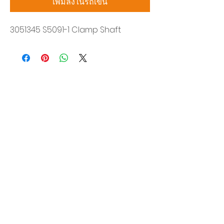
เพิ่มลงในรถเข็น
3051345 S5091-1 Clamp Shaft
บริษัท สยามโซนิกซ์ โซลูชั่น จำกัด
140/40 หมู่ 12 ถนนกิ่งแก้ว ราชาเทวะ
บางพลี สมุทรปราการ 10540
Tel:
0-2315-5559
แจ้งขอใบเสนอราคา
ท่านจะได้ราคาพิเศษสุดคุ้มจากบริการของเรา
ผลิตภัณฑ์
WIRE