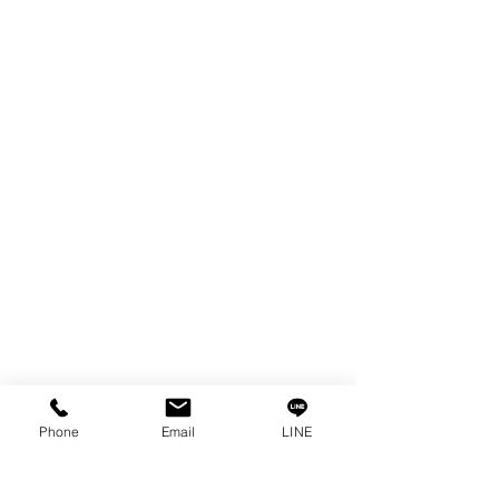
FILTER
SPARE PARTS
COPPER TUNGSTEN
TUBE
ION EXCHANGE RESIN
FAGOR DRO.
เครื่องตัดเหล็กไฟฟ้า SANWA
OTHERS INDUSTRIAL TOOLS
ข้อมูล
เรื่องราวของเรา
ติดต่อ
การคุ้มครองข้อมูลส่วนบุคคล
คำประกาศความเป็นส่วนตัว
Phone
Email
LINE
บทความ
คำถามที่พบบ่อย