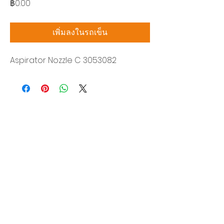
ราคา
฿0.00
เพิ่มลงในรถเข็น
Aspirator Nozzle C 3053082
บริษัท สยามโซนิกซ์ โซลูชั่น จำกัด
140/40 หมู่ 12 ถนนกิ่งแก้ว ราชาเทวะ
บางพลี สมุทรปราการ 10540
Tel:
0-2315-5559
แจ้งขอใบเสนอราคา
ท่านจะได้ราคาพิเศษสุดคุ้มจากบริการของเรา