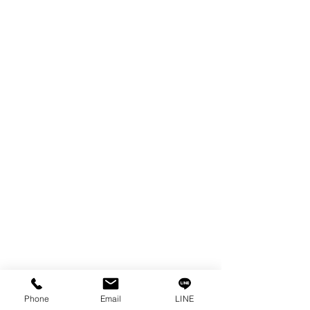
ผลิตภัณฑ์
WIRE
FILTER
SPARE PARTS
COPPER TUNGSTEN
TUBE
ION EXCHANGE RESIN
FAGOR DRO.
เครื่องตัดเหล็กไฟฟ้า SANWA
OTHERS INDUSTRIAL TOOLS
ข้อมูล
เรื่องราวของเรา
ติดต่อ
การคุ้มครองข้อมูลส่วนบุคคล
Phone
Email
LINE