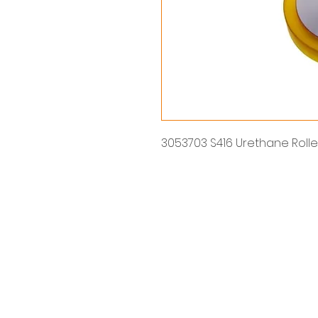
3053703 S416 Urethane Roller 