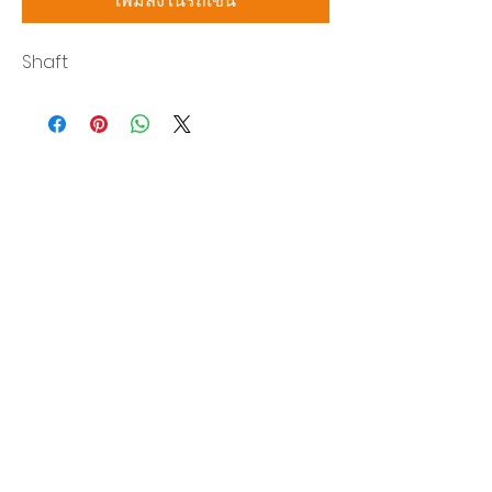
เพิ่มลงในรถเข็น
Shaft
บริษัท สยามโซนิกซ์ โซลูชั่น จำกัด
140/40 หมู่ 12 ถนนกิ่งแก้ว ราชาเทวะ
บางพลี สมุทรปราการ 10540
Tel:
0-2315-5559
แจ้งขอใบเสนอราคา
ท่านจะได้ราคาพิเศษสุดคุ้มจากบริการของเรา
ผลิตภัณฑ์
WIRE