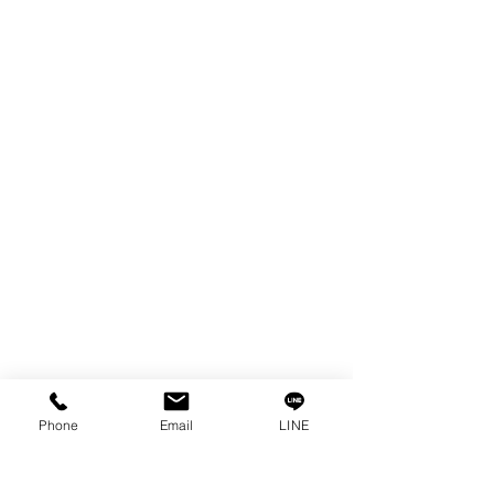
FILTER
SPARE PARTS
COPPER TUNGSTEN
TUBE
ION EXCHANGE RESIN
FAGOR DRO.
เครื่องตัดเหล็กไฟฟ้า SANWA
OTHERS INDUSTRIAL TOOLS
ข้อมูล
เรื่องราวของเรา
ติดต่อ
การคุ้มครองข้อมูลส่วนบุคคล
คำประกาศความเป็นส่วนตัว
Phone
Email
LINE
บทความ
คำถามที่พบบ่อย