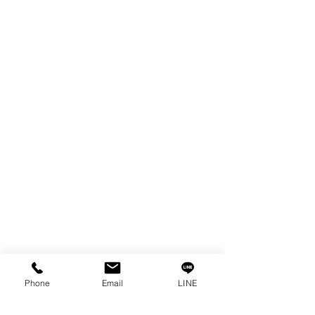
WIRE
FILTER
SPARE PARTS
COPPER TUNGSTEN
TUBE
ION EXCHANGE RESIN
FAGOR DRO.
เครื่องตัดเหล็กไฟฟ้า SANWA
OTHERS INDUSTRIAL TOOLS
ข้อมูล
เรื่องราวของเรา
ติดต่อ
การคุ้มครองข้อมูลส่วนบุคคล
Phone
Email
LINE
คำประกาศความเป็นส่วนตัว
บทความ