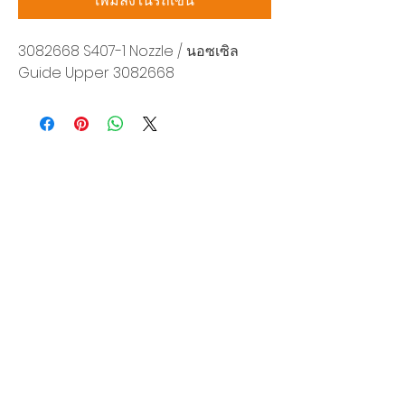
เพิ่มลงในรถเข็น
3082668 S407-1 Nozzle / นอซเซิล
Guide Upper 3082668
บริษัท สยามโซนิกซ์ โซลูชั่น จำกัด
140/40 หมู่ 12 ถนนกิ่งแก้ว ราชาเทวะ
บางพลี สมุทรปราการ 10540
Tel:
0-2315-5559
แจ้งขอใบเสนอราคา
ท่านจะได้ราคาพิเศษสุดคุ้มจากบริการของเรา
ผลิตภัณฑ์