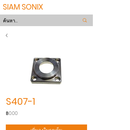
SIAM SONIX
S407-1
ราคา
฿0.00