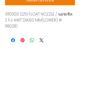
เพิ่มลงในรถเข็น
3110303 S251 FLOAT NOZZLE / นอซเซิล
S FJ-AWT DIA.6.0 MM.(LOWER) #
11802ID
บริษัท สยามโซนิกซ์ โซลูชั่น จำกัด
140/40 หมู่ 12 ถนนกิ่งแก้ว ราชาเทวะ
บางพลี สมุทรปราการ 10540
Tel:
0-2315-5559
แจ้งขอใบเสนอราคา
ท่านจะได้ราคาพิเศษสุดคุ้มจากบริการของเรา