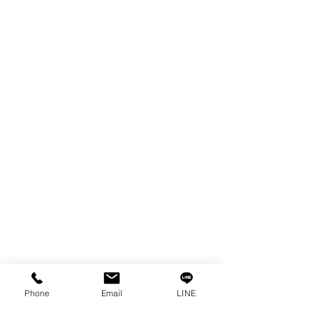
ผลิตภัณฑ์
WIRE
FILTER
SPARE PARTS
COPPER TUNGSTEN
TUBE
ION EXCHANGE RESIN
FAGOR DRO.
เครื่องตัดเหล็กไฟฟ้า SANWA
OTHERS INDUSTRIAL TOOLS
ข้อมูล
เรื่องราวของเรา
ติดต่อ
การคุ้มครองข้อมูลส่วนบุคคล
Phone
Email
LINE
คำประกาศความเป็นส่วนตัว