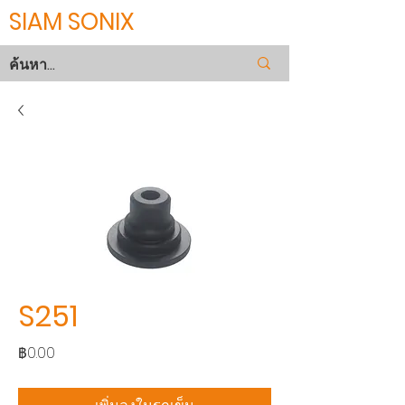
SIAM SONIX
S251
ราคา
฿0.00