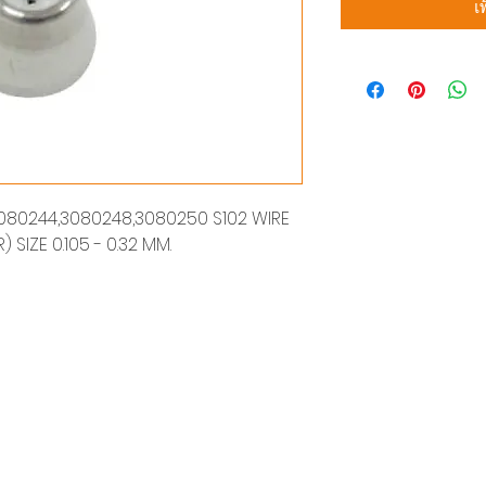
เ
080244,3080248,3080250 S102 WIRE
 SIZE 0.105 - 0.32 MM.