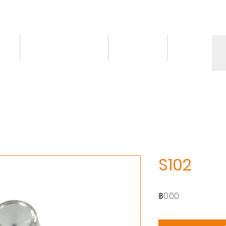
ct
Knowledge/VDO
Contact
More
S102
ราคา
฿0.00