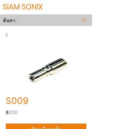
SIAM SONIX
S009
ราคา
฿0.00