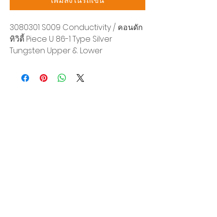
เพิ่มลงในรถเข็น
3080301 S009 Conductivity / คอนดัก
ทิวิตี้ Piece U 86-1 Type Silver
Tungsten Upper & Lower
บริษัท สยามโซนิกซ์ โซลูชั่น จำกัด
140/40 หมู่ 12 ถนนกิ่งแก้ว ราชาเทวะ
บางพลี สมุทรปราการ 10540
Tel:
0-2315-5559
แจ้งขอใบเสนอราคา
ท่านจะได้ราคาพิเศษสุดคุ้มจากบริการของเรา