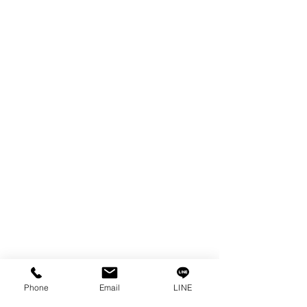
ผลิตภัณฑ์
WIRE
FILTER
SPARE PARTS
COPPER TUNGSTEN
TUBE
ION EXCHANGE RESIN
FAGOR DRO.
เครื่องตัดเหล็กไฟฟ้า SANWA
OTHERS INDUSTRIAL TOOLS
ข้อมูล
เรื่องราวของเรา
ติดต่อ
การคุ้มครองข้อมูลส่วนบุคคล
Phone
Email
LINE
คำประกาศความเป็นส่วนตัว