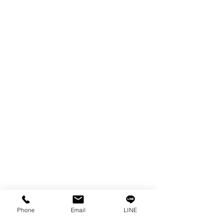
ผลิตภัณฑ์
WIRE
FILTER
SPARE PARTS
COPPER TUNGSTEN
TUBE
ION EXCHANGE RESIN
FAGOR DRO.
เครื่องตัดเหล็กไฟฟ้า SANWA
OTHERS INDUSTRIAL TOOLS
ข้อมูล
เรื่องราวของเรา
ติดต่อ
การคุ้มครองข้อมูลส่วนบุคคล
Phone
Email
LINE
คำประกาศความเป็นส่วนตัว