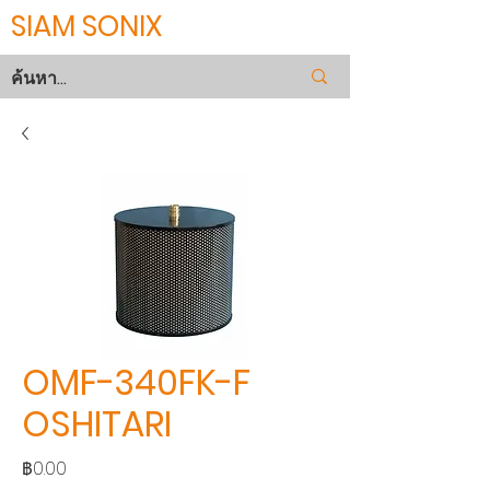
SIAM SONIX
OMF-340FK-F
OSHITARI
ราคา
฿0.00