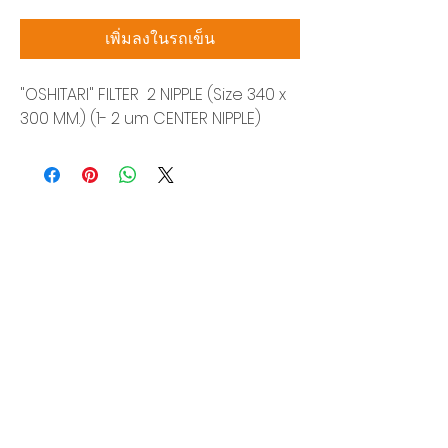
เพิ่มลงในรถเข็น
"OSHITARI" FILTER 2 NIPPLE (Size 340 x
300 MM.) (1- 2 um CENTER NIPPLE)
บริษัท สยามโซนิกซ์ โซลูชั่น จำกัด
140/40 หมู่ 12 ถนนกิ่งแก้ว ราชาเทวะ
บางพลี สมุทรปราการ 10540
Tel:
0-2315-5559
แจ้งขอใบเสนอราคา
ท่านจะได้ราคาพิเศษสุดคุ้มจากบริการของเรา