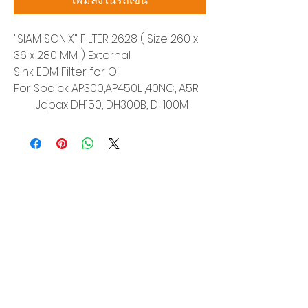
เพิ่มลงในรถเข็น
"SIAM SONIX" FILTER 2628 ( Size 260 x
36 x 280 MM. ) External
Sink EDM Filter for Oil
For Sodick AP300,AP450L ,40NC, A5R
Japax DH150, DH300B, D-100M
บริษัท สยามโซนิกซ์ โซลูชั่น จำกัด
140/40 หมู่ 12 ถนนกิ่งแก้ว ราชาเทวะ
บางพลี สมุทรปราการ 10540
Tel:
0-2315-5559
แจ้งขอใบเสนอราคา