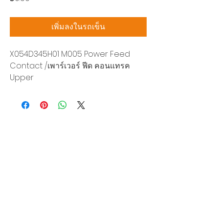
เพิ่มลงในรถเข็น
X054D345H01 M005 Power Feed
Contact /เพาร์เวอร์ ฟีด คอนแทรค
Upper
บริษัท สยามโซนิกซ์ โซลูชั่น จำกัด
140/40 หมู่ 12 ถนนกิ่งแก้ว ราชาเทวะ
บางพลี สมุทรปราการ 10540
Tel:
0-2315-5559
แจ้งขอใบเสนอราคา