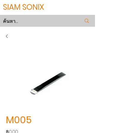
SIAM SONIX
M005
ราคา
฿0.00