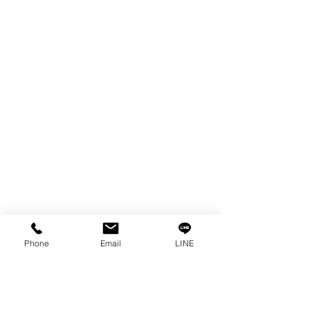
COPPER TUNGSTEN
TUBE
ION EXCHANGE RESIN
FAGOR DRO.
เครื่องตัดเหล็กไฟฟ้า SANWA
OTHERS INDUSTRIAL TOOLS
ข้อมูล
เรื่องราวของเรา
ติดต่อ
การคุ้มครองข้อมูลส่วนบุคคล
คำประกาศความเป็นส่วนตัว
Phone
Email
LINE
บทความ
คำถามที่พบบ่อย
พบกับเราได้ที่