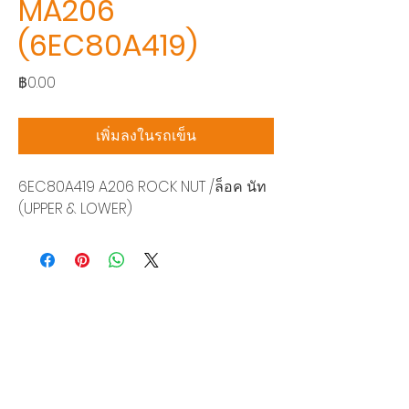
MA206
(6EC80A419)
ราคา
฿0.00
เพิ่มลงในรถเข็น
6EC80A419 A206 ROCK NUT /ล็อค นัท
(UPPER & LOWER)
บริษัท สยามโซนิกซ์ โซลูชั่น จำกัด
140/40 หมู่ 12 ถนนกิ่งแก้ว ราชาเทวะ
บางพลี สมุทรปราการ 10540