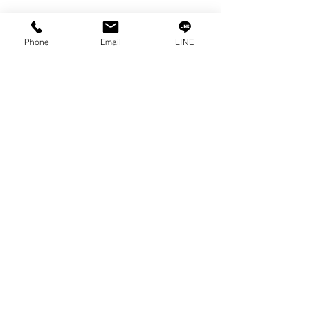
เรื่องราวของเรา
ติดต่อ
Phone
Email
LINE
การคุ้มครองข้อมูลส่วนบุคคล
คำประกาศความเป็นส่วนตัว
บทความ
คำถามที่พบบ่อย
พบกับเราได้ที่
ปรึกษาเราโทร
0-2315-5559
ทุกวันจันทร์ - ศุกร์ ตั้งแต่เวลา 8.30 น. - 17.30 น.
วันเสาร์ ตั้งแต่เวลา 8.30 น. - 12.00 น.