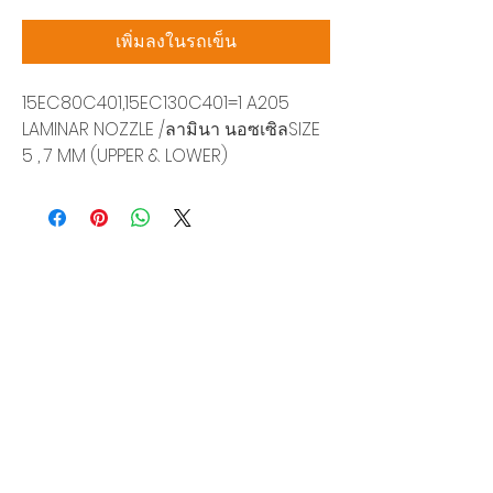
เพิ่มลงในรถเข็น
15EC80C401,15EC130C401=1 A205
LAMINAR NOZZLE /ลามินา นอซเซิลSIZE
5 , 7 MM (UPPER & LOWER)
บริษัท สยามโซนิกซ์ โซลูชั่น จำกัด
140/40 หมู่ 12 ถนนกิ่งแก้ว ราชาเทวะ
บางพลี สมุทรปราการ 10540
Tel:
0-2315-5559
แจ้งขอใบเสนอราคา