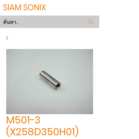
SIAM SONIX
M501-3
(X258D350H01)