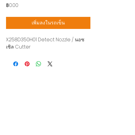
ราคา
฿0.00
เพิ่มลงในรถเข็น
X258D350H01 Detect Nozzle / นอซ
เซิล Cutter
บริษัท สยามโซนิกซ์ โซลูชั่น จำกัด
140/40 หมู่ 12 ถนนกิ่งแก้ว ราชาเทวะ
บางพลี สมุทรปราการ 10540
Tel:
0-2315-5559
แจ้งขอใบเสนอราคา