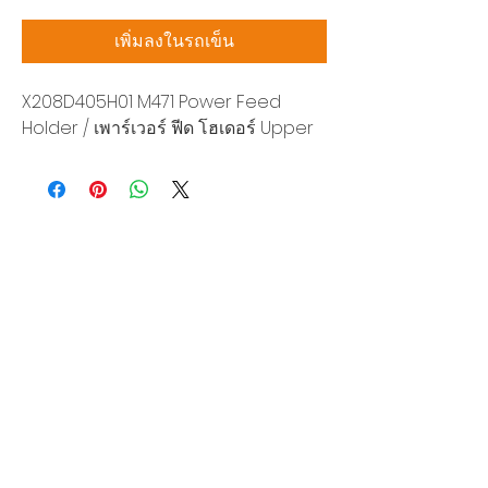
เพิ่มลงในรถเข็น
X208D405H01 M471 Power Feed
Holder / เพาร์เวอร์ ฟีด โฮเดอร์ Upper
บริษัท สยามโซนิกซ์ โซลูชั่น จำกัด
140/40 หมู่ 12 ถนนกิ่งแก้ว ราชาเทวะ
บางพลี สมุทรปราการ 10540
Tel:
0-2315-5559
แจ้งขอใบเสนอราคา
ท่านจะได้ราคาพิเศษสุดคุ้มจากบริการของเรา