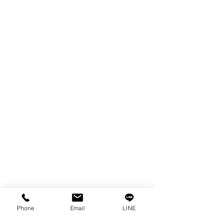
ผลิตภัณฑ์
WIRE
FILTER
SPARE PARTS
COPPER TUNGSTEN
TUBE
ION EXCHANGE RESIN
FAGOR DRO.
เครื่องตัดเหล็กไฟฟ้า SANWA
OTHERS INDUSTRIAL TOOLS
ข้อมูล
เรื่องราวของเรา
ติดต่อ
การคุ้มครองข้อมูลส่วนบุคคล
Phone
Email
LINE
คำประกาศความเป็นส่วนตัว