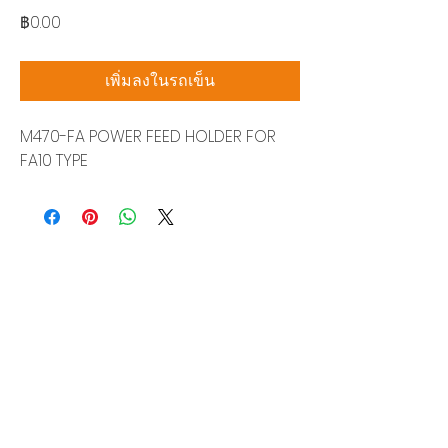
ราคา
฿0.00
เพิ่มลงในรถเข็น
M470-FA POWER FEED HOLDER FOR
FA10 TYPE
บริษัท สยามโซนิกซ์ โซลูชั่น จำกัด
140/40 หมู่ 12 ถนนกิ่งแก้ว ราชาเทวะ
บางพลี สมุทรปราการ 10540
Tel:
0-2315-5559
แจ้งขอใบเสนอราคา