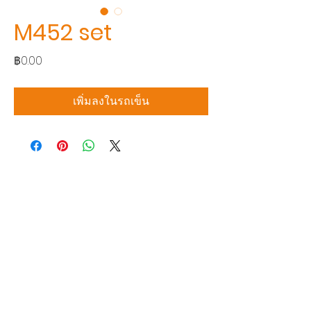
M452 set
ราคา
฿0.00
เพิ่มลงในรถเข็น
บริษัท สยามโซนิกซ์ โซลูชั่น จำกัด
140/40 หมู่ 12 ถนนกิ่งแก้ว ราชาเทวะ
บางพลี สมุทรปราการ 10540
Tel:
0-2315-5559
แจ้งขอใบเสนอราคา