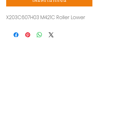
เพิ่มลงในรถเข็น
X203C607H03 M421C Roller Lower
บริษัท สยามโซนิกซ์ โซลูชั่น จำกัด
140/40 หมู่ 12 ถนนกิ่งแก้ว ราชาเทวะ
บางพลี สมุทรปราการ 10540
Tel:
0-2315-5559
แจ้งขอใบเสนอราคา
ท่านจะได้ราคาพิเศษสุดคุ้มจากบริการของเรา
ผลิตภัณฑ์
WIRE