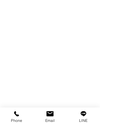
FILTER
SPARE PARTS
COPPER TUNGSTEN
TUBE
ION EXCHANGE RESIN
FAGOR DRO.
เครื่องตัดเหล็กไฟฟ้า SANWA
OTHERS INDUSTRIAL TOOLS
ข้อมูล
เรื่องราวของเรา
ติดต่อ
การคุ้มครองข้อมูลส่วนบุคคล
คำประกาศความเป็นส่วนตัว
Phone
Email
LINE
บทความ
คำถามที่พบบ่อย