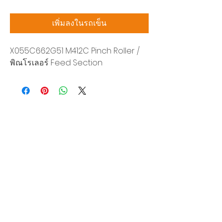
เพิ่มลงในรถเข็น
X055C662G51 M412C Pinch Roller /
พิณโรเลอร์ Feed Section
บริษัท สยามโซนิกซ์ โซลูชั่น จำกัด
140/40 หมู่ 12 ถนนกิ่งแก้ว ราชาเทวะ
บางพลี สมุทรปราการ 10540
Tel:
0-2315-5559
แจ้งขอใบเสนอราคา
ท่านจะได้ราคาพิเศษสุดคุ้มจากบริการของเรา