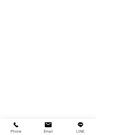
ผลิตภัณฑ์
WIRE
FILTER
SPARE PARTS
COPPER TUNGSTEN
TUBE
ION EXCHANGE RESIN
FAGOR DRO.
เครื่องตัดเหล็กไฟฟ้า SANWA
OTHERS INDUSTRIAL TOOLS
ข้อมูล
เรื่องราวของเรา
ติดต่อ
การคุ้มครองข้อมูลส่วนบุคคล
Phone
Email
LINE