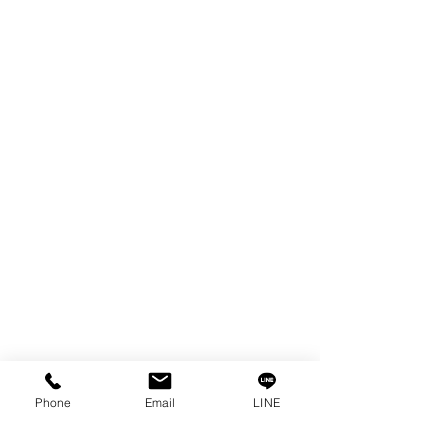
WIRE
FILTER
SPARE PARTS
COPPER TUNGSTEN
TUBE
ION EXCHANGE RESIN
FAGOR DRO.
เครื่องตัดเหล็กไฟฟ้า SANWA
OTHERS INDUSTRIAL TOOLS
ข้อมูล
เรื่องราวของเรา
ติดต่อ
การคุ้มครองข้อมูลส่วนบุคคล
Phone
Email
LINE
คำประกาศความเป็นส่วนตัว
บทความ