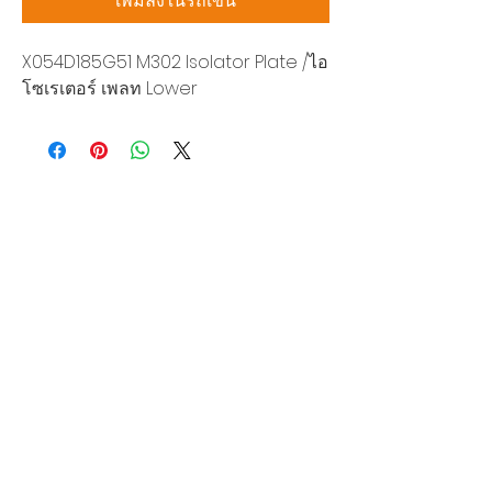
เพิ่มลงในรถเข็น
X054D185G51 M302 Isolator Plate /ไอ
โซเรเตอร์ เพลท Lower
บริษัท สยามโซนิกซ์ โซลูชั่น จำกัด
140/40 หมู่ 12 ถนนกิ่งแก้ว ราชาเทวะ
บางพลี สมุทรปราการ 10540
Tel:
0-2315-5559
แจ้งขอใบเสนอราคา
ท่านจะได้ราคาพิเศษสุดคุ้มจากบริการของเรา
ผลิตภัณฑ์