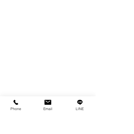
SPARE PARTS
COPPER TUNGSTEN
TUBE
ION EXCHANGE RESIN
FAGOR DRO.
เครื่องตัดเหล็กไฟฟ้า SANWA
OTHERS INDUSTRIAL TOOLS
ข้อมูล
เรื่องราวของเรา
ติดต่อ
การคุ้มครองข้อมูลส่วนบุคคล
คำประกาศความเป็นส่วนตัว
Phone
Email
LINE
บทความ
คำถามที่พบบ่อย
พบกับเราได้ที่