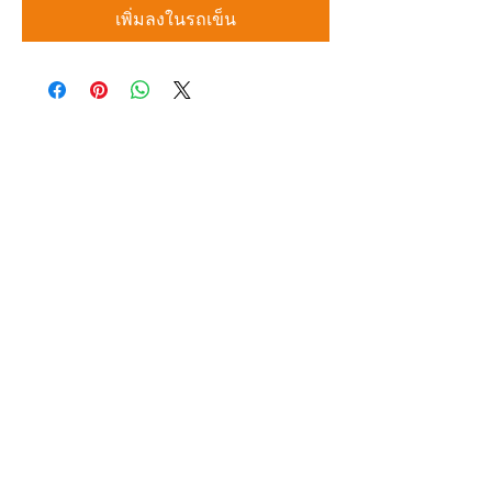
เพิ่มลงในรถเข็น
บริษัท สยามโซนิกซ์ โซลูชั่น จำกัด
140/40 หมู่ 12 ถนนกิ่งแก้ว ราชาเทวะ
บางพลี สมุทรปราการ 10540
Tel:
0-2315-5559
แจ้งขอใบเสนอราคา
ท่านจะได้ราคาพิเศษสุดคุ้มจากบริการของเรา
ผลิตภัณฑ์
WIRE
FILTER