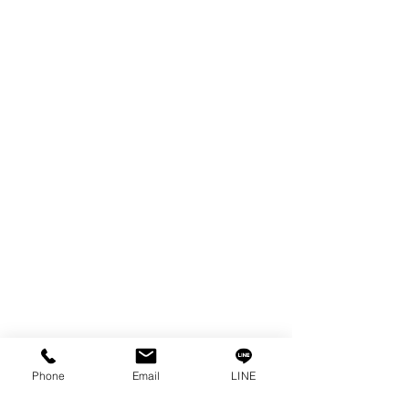
WIRE
FILTER
SPARE PARTS
COPPER TUNGSTEN
TUBE
ION EXCHANGE RESIN
FAGOR DRO.
เครื่องตัดเหล็กไฟฟ้า SANWA
OTHERS INDUSTRIAL TOOLS
ข้อมูล
เรื่องราวของเรา
ติดต่อ
การคุ้มครองข้อมูลส่วนบุคคล
Phone
Email
LINE
คำประกาศความเป็นส่วนตัว