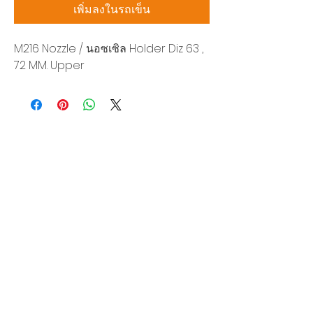
เพิ่มลงในรถเข็น
M216 Nozzle / นอซเซิล Holder Diz 63 ,
72 MM. Upper
บริษัท สยามโซนิกซ์ โซลูชั่น จำกัด
140/40 หมู่ 12 ถนนกิ่งแก้ว ราชาเทวะ
บางพลี สมุทรปราการ 10540
Tel:
0-2315-5559
แจ้งขอใบเสนอราคา
ท่านจะได้ราคาพิเศษสุดคุ้มจากบริการของเรา
ผลิตภัณฑ์