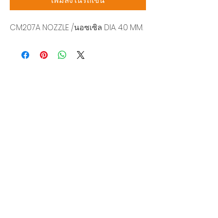
เพิ่มลงในรถเข็น
CM207A NOZZLE /นอซเซิล DIA. 4.0 MM.
บริษัท สยามโซนิกซ์ โซลูชั่น จำกัด
140/40 หมู่ 12 ถนนกิ่งแก้ว ราชาเทวะ
บางพลี สมุทรปราการ 10540
Tel:
0-2315-5559
แจ้งขอใบเสนอราคา
ท่านจะได้ราคาพิเศษสุดคุ้มจากบริการของเรา
ผลิตภัณฑ์
WIRE