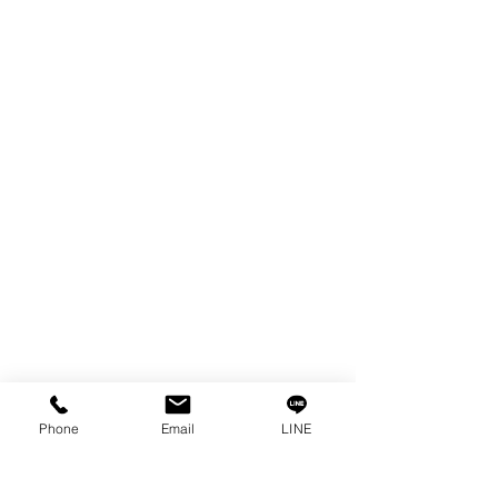
FILTER
SPARE PARTS
COPPER TUNGSTEN
TUBE
ION EXCHANGE RESIN
FAGOR DRO.
เครื่องตัดเหล็กไฟฟ้า SANWA
OTHERS INDUSTRIAL TOOLS
ข้อมูล
เรื่องราวของเรา
ติดต่อ
การคุ้มครองข้อมูลส่วนบุคคล
คำประกาศความเป็นส่วนตัว
Phone
Email
LINE
บทความ
คำถามที่พบบ่อย