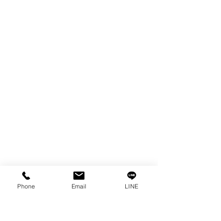
FILTER
SPARE PARTS
COPPER TUNGSTEN
TUBE
ION EXCHANGE RESIN
FAGOR DRO.
เครื่องตัดเหล็กไฟฟ้า SANWA
OTHERS INDUSTRIAL TOOLS
ข้อมูล
เรื่องราวของเรา
ติดต่อ
การคุ้มครองข้อมูลส่วนบุคคล
คำประกาศความเป็นส่วนตัว
Phone
Email
LINE
บทความ
คำถามที่พบบ่อย