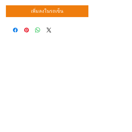
เพิ่มลงในรถเข็น
บริษัท สยามโซนิกซ์ โซลูชั่น จำกัด
140/40 หมู่ 12 ถนนกิ่งแก้ว ราชาเทวะ
บางพลี สมุทรปราการ 10540
Tel:
0-2315-5559
แจ้งขอใบเสนอราคา
ท่านจะได้ราคาพิเศษสุดคุ้มจากบริการของเรา
ผลิตภัณฑ์
WIRE