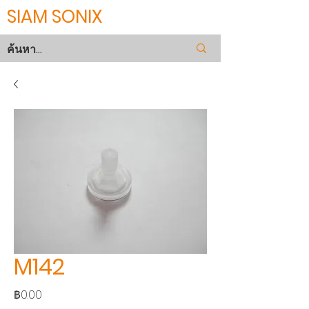
SIAM SONIX
M142
ราคา
฿0.00