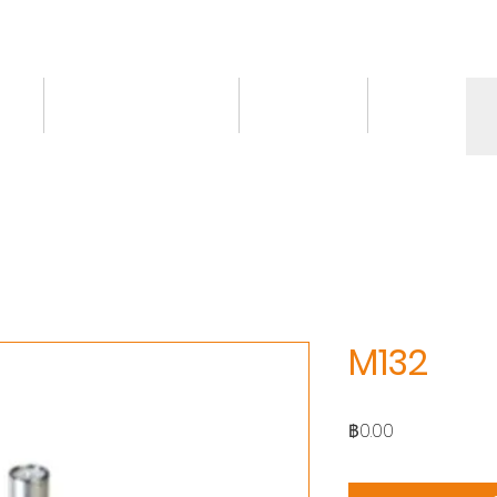
ct
Knowledge/VDO
Contact
More
M132
ราคา
฿0.00