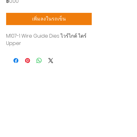
ราคา
฿0.00
เพิ่มลงในรถเข็น
M107-1 Wire Guide Dies ไวร์ไกด์ ไดร์
Upper
บริษัท สยามโซนิกซ์ โซลูชั่น จำกัด
140/40 หมู่ 12 ถนนกิ่งแก้ว ราชาเทวะ
บางพลี สมุทรปราการ 10540
Tel:
0-2315-5559
แจ้งขอใบเสนอราคา