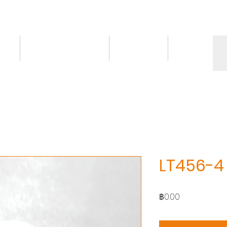
ct
Knowledge/VDO
Contact
More
LT456-4
ราคา
฿0.00