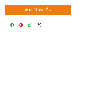
เพิ่มลงในรถเข็น
บริษัท สยามโซนิกซ์ โซลูชั่น จำกัด
140/40 หมู่ 12 ถนนกิ่งแก้ว ราชาเทวะ
บางพลี สมุทรปราการ 10540
Tel:
0-2315-5559
แจ้งขอใบเสนอราคา
ท่านจะได้ราคาพิเศษสุดคุ้มจากบริการของเรา
ผลิตภัณฑ์
WIRE