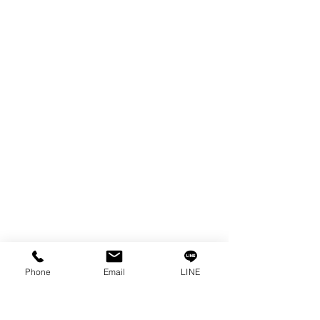
FILTER
SPARE PARTS
COPPER TUNGSTEN
TUBE
ION EXCHANGE RESIN
FAGOR DRO.
เครื่องตัดเหล็กไฟฟ้า SANWA
OTHERS INDUSTRIAL TOOLS
ข้อมูล
เรื่องราวของเรา
ติดต่อ
การคุ้มครองข้อมูลส่วนบุคคล
คำประกาศความเป็นส่วนตัว
Phone
Email
LINE
บทความ
คำถามที่พบบ่อย