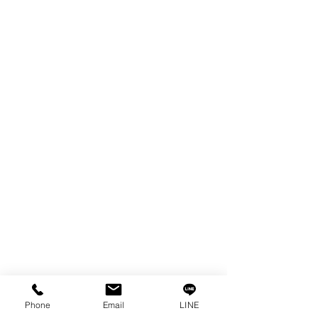
ผลิตภัณฑ์
WIRE
FILTER
SPARE PARTS
COPPER TUNGSTEN
TUBE
ION EXCHANGE RESIN
FAGOR DRO.
เครื่องตัดเหล็กไฟฟ้า SANWA
OTHERS INDUSTRIAL TOOLS
ข้อมูล
เรื่องราวของเรา
ติดต่อ
การคุ้มครองข้อมูลส่วนบุคคล
Phone
Email
LINE
คำประกาศความเป็นส่วนตัว