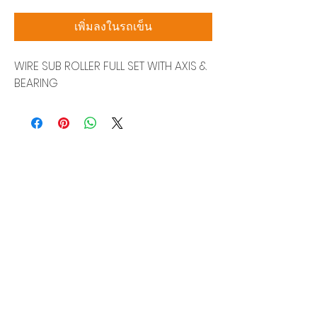
เพิ่มลงในรถเข็น
WIRE SUB ROLLER FULL SET WITH AXIS &
BEARING
บริษัท สยามโซนิกซ์ โซลูชั่น จำกัด
140/40 หมู่ 12 ถนนกิ่งแก้ว ราชาเทวะ
บางพลี สมุทรปราการ 10540
Tel:
0-2315-5559
แจ้งขอใบเสนอราคา
ท่านจะได้ราคาพิเศษสุดคุ้มจากบริการของเรา