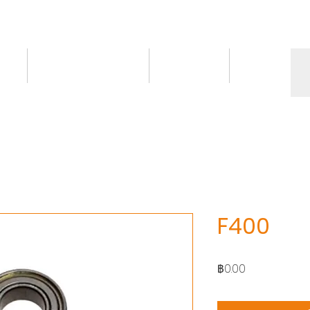
ct
Knowledge/VDO
Contact
More
F400
ราคา
฿0.00