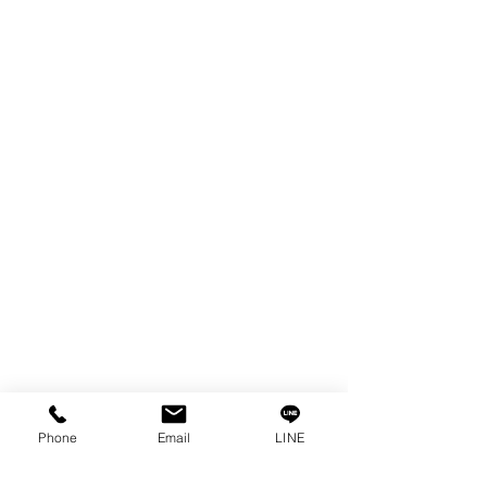
WIRE
FILTER
SPARE PARTS
COPPER TUNGSTEN
TUBE
ION EXCHANGE RESIN
FAGOR DRO.
เครื่องตัดเหล็กไฟฟ้า SANWA
OTHERS INDUSTRIAL TOOLS
ข้อมูล
เรื่องราวของเรา
ติดต่อ
การคุ้มครองข้อมูลส่วนบุคคล
Phone
Email
LINE
คำประกาศความเป็นส่วนตัว
บทความ