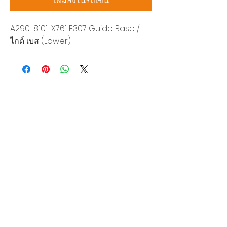
เพิ่มลงในรถเข็น
A290-8101-X761 F307 Guide Base /
ไกด์ เบส (Lower)
บริษัท สยามโซนิกซ์ โซลูชั่น จำกัด
140/40 หมู่ 12 ถนนกิ่งแก้ว ราชาเทวะ
บางพลี สมุทรปราการ 10540
Tel:
0-2315-5559
แจ้งขอใบเสนอราคา
ท่านจะได้ราคาพิเศษสุดคุ้มจากบริการของเรา
ผลิตภัณฑ์