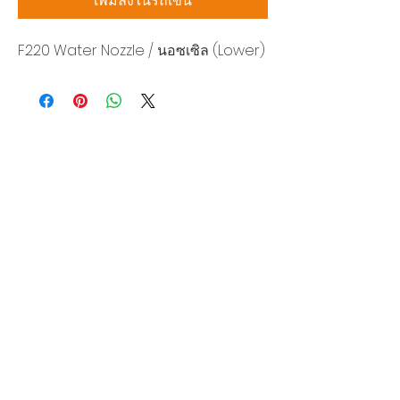
เพิ่มลงในรถเข็น
F220 Water Nozzle / นอซเซิล (Lower)
บริษัท สยามโซนิกซ์ โซลูชั่น จำกัด
140/40 หมู่ 12 ถนนกิ่งแก้ว ราชาเทวะ
บางพลี สมุทรปราการ 10540
Tel:
0-2315-5559
แจ้งขอใบเสนอราคา
ท่านจะได้ราคาพิเศษสุดคุ้มจากบริการของเรา
ผลิตภัณฑ์
WIRE