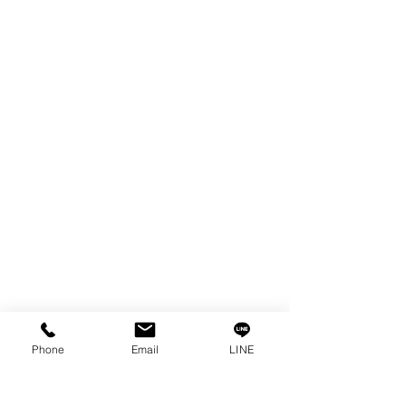
FILTER
SPARE PARTS
COPPER TUNGSTEN
TUBE
ION EXCHANGE RESIN
FAGOR DRO.
เครื่องตัดเหล็กไฟฟ้า SANWA
OTHERS INDUSTRIAL TOOLS
ข้อมูล
เรื่องราวของเรา
ติดต่อ
การคุ้มครองข้อมูลส่วนบุคคล
คำประกาศความเป็นส่วนตัว
Phone
Email
LINE
บทความ
คำถามที่พบบ่อย