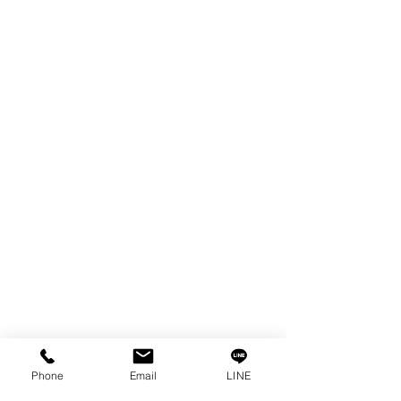
ผลิตภัณฑ์
WIRE
FILTER
SPARE PARTS
COPPER TUNGSTEN
TUBE
ION EXCHANGE RESIN
FAGOR DRO.
เครื่องตัดเหล็กไฟฟ้า SANWA
OTHERS INDUSTRIAL TOOLS
ข้อมูล
เรื่องราวของเรา
ติดต่อ
การคุ้มครองข้อมูลส่วนบุคคล
Phone
Email
LINE
คำประกาศความเป็นส่วนตัว