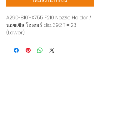
เพิ่มลงในรถเข็น
A290-8101-X755 F210 Nozzle Holder /
นอซเซิล โฮเดอร์ dia. 39.2 T = 23
(Lower)
บริษัท สยามโซนิกซ์ โซลูชั่น จำกัด
140/40 หมู่ 12 ถนนกิ่งแก้ว ราชาเทวะ
บางพลี สมุทรปราการ 10540
Tel:
0-2315-5559
แจ้งขอใบเสนอราคา
ท่านจะได้ราคาพิเศษสุดคุ้มจากบริการของเรา