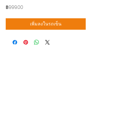
ราคา
฿999.00
เพิ่มลงในรถเข็น
บริษัท สยามโซนิกซ์ โซลูชั่น จำกัด
140/40 หมู่ 12 ถนนกิ่งแก้ว ราชาเทวะ
บางพลี สมุทรปราการ 10540
Tel:
0-2315-5559
แจ้งขอใบเสนอราคา
ท่านจะได้ราคาพิเศษสุดคุ้มจากบริการของเรา
ผลิตภัณฑ์