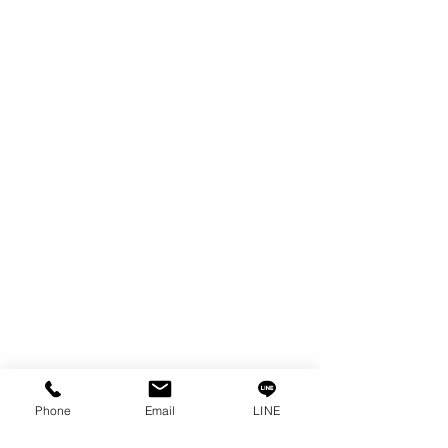
WIRE
FILTER
SPARE PARTS
COPPER TUNGSTEN
TUBE
ION EXCHANGE RESIN
FAGOR DRO.
เครื่องตัดเหล็กไฟฟ้า SANWA
OTHERS INDUSTRIAL TOOLS
ข้อมูล
เรื่องราวของเรา
ติดต่อ
การคุ้มครองข้อมูลส่วนบุคคล
Phone
Email
LINE
คำประกาศความเป็นส่วนตัว
บทความ