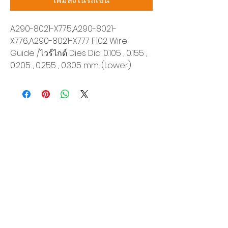
เพิ่มลงในรถเข็น
A290-8021-X775,A290-8021-
X776,A290-8021-X777 F102 Wire
Guide /ไวร์ไกด์ Dies Dia. 0.105 , 0.155 ,
0.205 , 0.255 , 0.305 mm. (Lower)
บริษัท สยามโซนิกซ์ โซลูชั่น จำกัด
140/40 หมู่ 12 ถนนกิ่งแก้ว ราชาเทวะ
บางพลี สมุทรปราการ 10540
Tel:
0-2315-5559
แจ้งขอใบเสนอราคา
ท่านจะได้ราคาพิเศษสุดคุ้มจากบริการของเรา