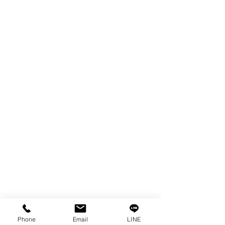
ผลิตภัณฑ์
WIRE
FILTER
SPARE PARTS
COPPER TUNGSTEN
TUBE
ION EXCHANGE RESIN
FAGOR DRO.
เครื่องตัดเหล็กไฟฟ้า SANWA
OTHERS INDUSTRIAL TOOLS
ข้อมูล
เรื่องราวของเรา
ติดต่อ
การคุ้มครองข้อมูลส่วนบุคคล
Phone
Email
LINE