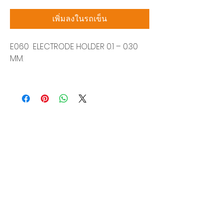
เพิ่มลงในรถเข็น
E060 ELECTRODE HOLDER 0.1 – 0.30
MM.
บริษัท สยามโซนิกซ์ โซลูชั่น จำกัด
140/40 หมู่ 12 ถนนกิ่งแก้ว ราชาเทวะ
บางพลี สมุทรปราการ 10540
Tel:
0-2315-5559
แจ้งขอใบเสนอราคา